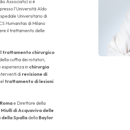
io Associato) si è
resso l’Università Aldo
Ospedale Universitario di
RCCS Humanitas di Milano
ere il trattamento delle
l trattamento chirurgico
ella cuffia dei rotatori,
de esperienza in
chirurgia
nterventi di
revisione di
nel
trattamento di lesioni
i Roma
e Direttore della
Miulli di Acquaviva delle
 della Spalla
della
Baylor