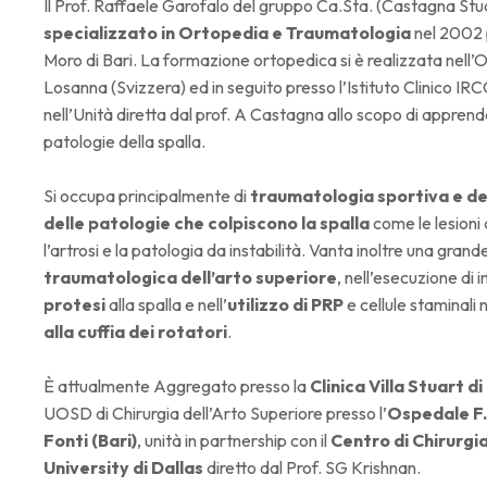
Il Prof. Raffaele Garofalo del gruppo Ca.Sta. (Castagna Stud
specializzato in Ortopedia e Traumatologia
nel 2002 p
Moro di Bari. La formazione ortopedica si è realizzata nell’
Losanna (Svizzera) ed in seguito presso l’Istituto Clinico I
nell’Unità diretta dal prof. A Castagna allo scopo di apprend
patologie della spalla.
Si occupa principalmente di
traumatologia sportiva e de
delle patologie che colpiscono la spalla
come le lesioni d
l’artrosi e la patologia da instabilità. Vanta inoltre una gran
traumatologica dell’arto superiore
, nell’esecuzione di i
protesi
alla spalla e nell’
utilizzo di PRP
e cellule staminali 
alla cuffia dei rotatori
.
È attualmente Aggregato presso la
Clinica Villa Stuart d
UOSD di Chirurgia dell’Arto Superiore presso l’
Ospedale F. 
Fonti (Bari)
, unità in partnership con il
Centro di Chirurgia
University di Dallas
diretto dal Prof. SG Krishnan.