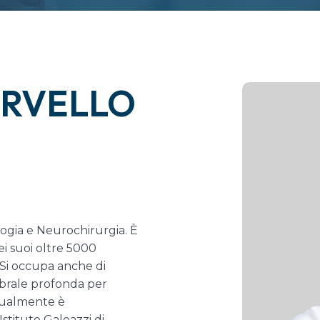
SERVELLO
logia e Neurochirurgia. È
i suoi oltre 5000
 Si occupa anche di
rebrale profonda per
tualmente è
stituto Galeazzi di