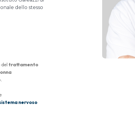
ionale dello stesso
a del
trattamento
lonna
o
.
e
sistema nervoso