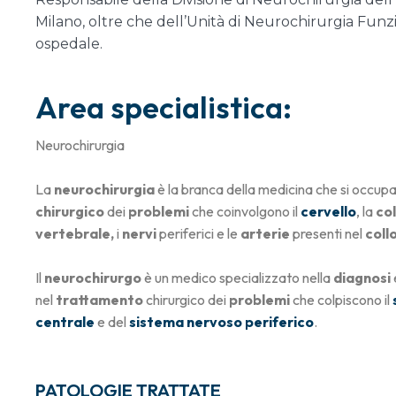
Milano, oltre che dell’Unità di Neurochirurgia Funz
ospedale.
Area specialistica:
Neurochirurgia
La
neurochirurgia
è la branca della medicina che si occup
chirurgico
dei
problemi
che coinvolgono il
cervello
, la
co
vertebrale,
i
nervi
periferici e le
arterie
presenti nel
coll
Il
neurochirurgo
è un medico specializzato nella
diagnosi
nel
trattamento
chirurgico dei
problemi
che colpiscono il
centrale
e del
sistema nervoso periferico
.
PATOLOGIE TRATTATE